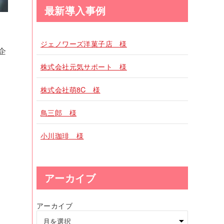
最新導入事例
ジェノワーズ洋菓子店 様
企
株式会社元気サポート 様
株式会社萌8C 様
鳥三郎 様
小川珈琲 様
アーカイブ
アーカイブ