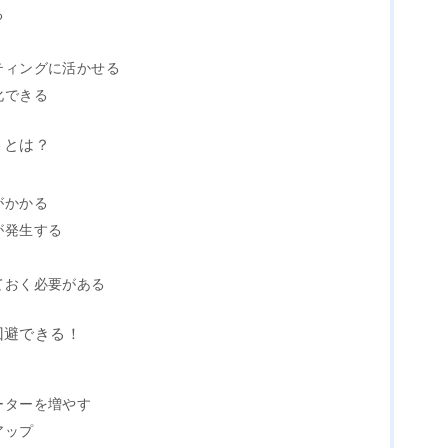
る
ティングに活かせる
化できる
トとは？
がかかる
が発生する
ておく必要がある
回避できる！
ーターを増やす
アップ