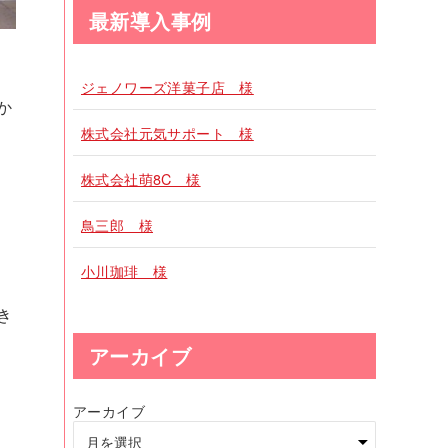
最新導入事例
ジェノワーズ洋菓子店 様
か
株式会社元気サポート 様
株式会社萌8C 様
鳥三郎 様
小川珈琲 様
き
アーカイブ
アーカイブ