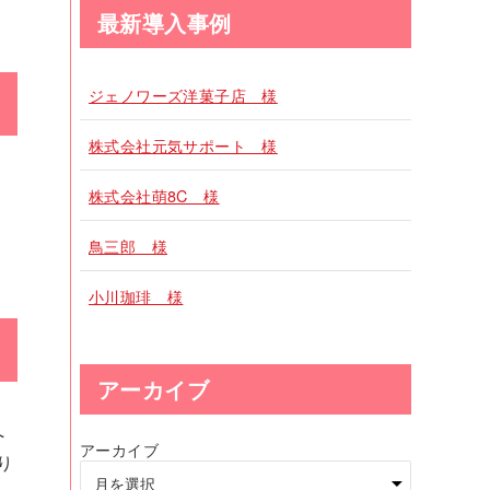
最新導入事例
ジェノワーズ洋菓子店 様
株式会社元気サポート 様
株式会社萌8C 様
鳥三郎 様
小川珈琲 様
アーカイブ
へ
アーカイブ
り