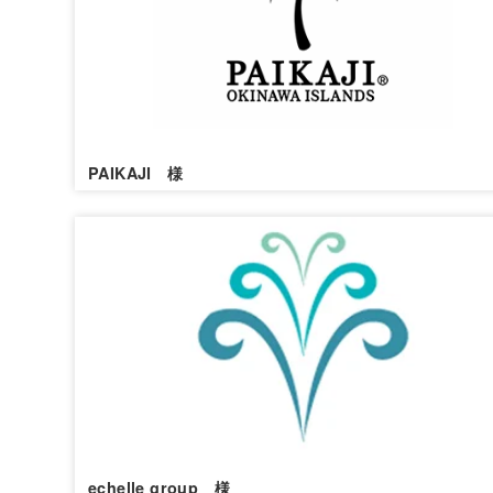
PAIKAJI 様
echelle group 様